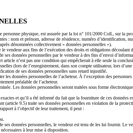
NELLES
e personne physique, est assurée par la loi n° 101/2000 Coll., sur la pro
tes : nom et prénom, adresse de résidence, numéro d’identification, numé
i-après dénommées collectivement « données personnelles »).
 le vendeur aux fins de l’exécution des droits et obligations découlant d
nt de ses données personnelles par le vendeur à des fins d’envoi d’inf
t article n’est pas une condition qui empêcherait à elle seule la conclus
nnelles (lors de l’enregistrement, dans son compte utilisateur, lors d’
fication de ses données personnelles sans retard injustifié.
raiter les données personnelles de l’acheteur. À l’exception des personne
ntement préalable de l’acheteur.
rminée. Les données personnelles seront traitées sous forme électroniq
xactes et qu’il a été informé du fait que la fourniture de ces données es
t (article 9.5) traite ses données personnelles en violation de la protect
apport à l’objectif de leur traitement, il peut :
on.
de ses données personnelles, le vendeur est tenu de les lui fournir. Le 
 nécessaires à leur mise à disposition.