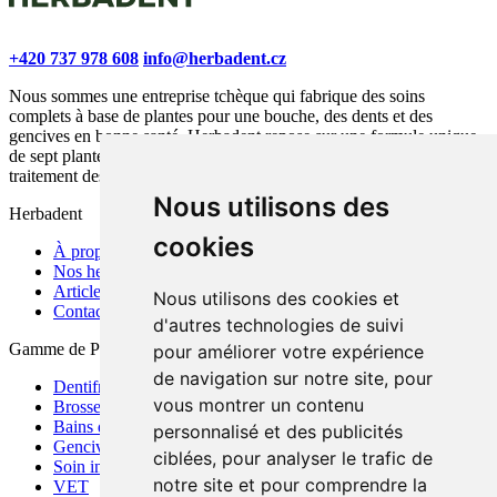
+420 737 978 608
info@herbadent.cz
Nous sommes une entreprise tchèque qui fabrique des soins
complets à base de plantes pour une bouche, des dents et des
gencives en bonne santé. Herbadent repose sur une formule unique
de sept plantes médicinales, contribuant à la prévention et au
traitement des problèmes buccaux aigus.
Nous utilisons des
Herbadent
cookies
À propos de nous
Nos herbes
Articles
Nous utilisons des cookies et
Contact
d'autres technologies de suivi
Gamme de Produits
pour améliorer votre expérience
de navigation sur notre site, pour
Dentifrices
vous montrer un contenu
Brosses à dents
Bains de bouche
personnalisé et des publicités
Gencives et bouche
ciblées, pour analyser le trafic de
Soin interdentaire
notre site et pour comprendre la
VET