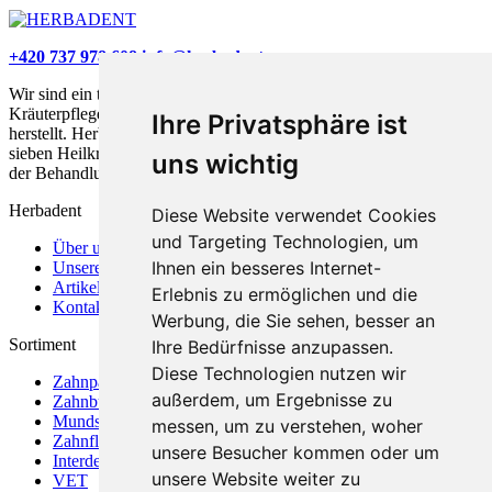
+420 737 978 608
info@herbadent.cz
Wir sind ein tschechisches Unternehmen, das eine umfassende
Kräuterpflege für gesunde Zähne, Zahnfleisch und Mundhöhle
Ihre Privatsphäre ist
herstellt. Herbadent basiert auf einer einzigartigen Rezeptur aus
sieben Heilkräutern und hilft sowohl bei der Prävention als auch bei
uns wichtig
der Behandlung akuter Mundprobleme.
Herbadent
Diese Website verwendet Cookies
und Targeting Technologien, um
Über uns
Ihnen ein besseres Internet-
Unsere Kräuter
Artikel
Erlebnis zu ermöglichen und die
Kontakt
Werbung, die Sie sehen, besser an
Sortiment
Ihre Bedürfnisse anzupassen.
Diese Technologien nutzen wir
Zahnpasten
außerdem, um Ergebnisse zu
Zahnbürsten
Mundspülungen
messen, um zu verstehen, woher
Zahnfleisch und Mund
unsere Besucher kommen oder um
Interdentalpflege
unsere Website weiter zu
VET